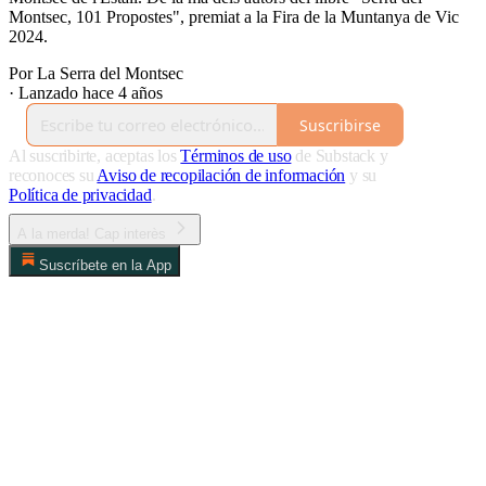
Montsec, 101 Propostes", premiat a la Fira de la Muntanya de Vic
2024.
Por La Serra del Montsec
·
Lanzado hace 4 años
Suscribirse
Al suscribirte, aceptas los
Términos de uso
de Substack y
reconoces su
Aviso de recopilación de información
y su
Política de privacidad
.
A la merda! Cap interès
Suscríbete en la App