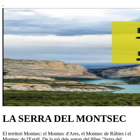
LA SERRA DEL MONTSEC
El territori Montsec: el Montsec d'Ares, el Montsec de Rúbies i el
Montsec de l'Estall. De la mà dels autors del llibre "Serra del