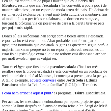
I en aquest
continuum
de pujar i baixar que és la
Serra del
Montsec
, resulta que ara l’
escalada
s’ha convertit, a poc a poc i de
manera silenciosa, en un esport de moda arreu del país. Ha deixat de
ser un esport exclusiu per a gent amb forta cultura de muntanya fins
al moll de l’os o per frikis eixalabrats que dormen en
campers
,
buscant la pròxima via on posar-se de cara a la paret i tirar-se pets
per pujar més ràpid.
Doncs sí, els rocòdroms han sorgit com a bolets arreu i l’escalada
esportiva ho està envaint tot. Això probablement forma part d’un
hype
, una bombolla que esclatarà. Alguns es quedaran segur, però la
majoria marxaran perquè no és un esport qualsevol: necessites un
estat físic i psicològic extra al que no tothom està disposat a arribar
per molt
amateur
que es vulgui ser.
Tant és el
hype
que fins i tot la
pseudoescalada
(fins i tot més
perillosa que la pròpia escalada) s’està convertint en un producte de
reclam turístic també al Montsec, i comença a preocupar a la penya.
A tall d’exemple,
aquesta conversa
entre
Jordi Solà
i
Edunz
Rocaineu
sobre la “via ferrata familiar” (LOL!) de Terradets.
I com hem arribat a aquest punt?
es pregunta l’
Isidre Escorihuela.
Per acabar, les més sincera enhorabona per aquest projecte que ha
sortit a la llum després de 3 anys de molta feina d’en
Sergi de Meià
.
Ara que ja tenim “papers”, li desitgem un bon grapat d’èxits i