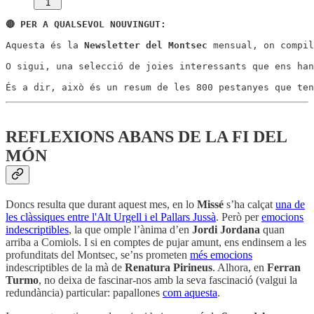
1
🔴 PER A QUALSEVOL NOUVINGUT:
Aquesta és la 
Newsletter del Montsec
 mensual, on compil
O sigui, una selecció de joies interessants que ens han
És a dir, això és un resum de les 800 pestanyes que ten
REFLEXIONS ABANS DE LA FI DEL
MÓN
Doncs resulta que durant aquest mes, en lo
Missé
s’ha calçat
una de
les clàssiques entre l'Alt Urgell i el Pallars Jussà
. Però per
emocions
indescriptibles
, la que omple l’ànima d’en
Jordi Jordana
quan
arriba a Comiols. I si en comptes de pujar amunt, ens endinsem a les
profunditats del Montsec, se’ns prometen
més emocions
indescriptibles de la mà de
Renatura Pirineus
. Alhora, en
Ferran
Turmo
, no deixa de fascinar-nos amb la seva fascinació (valgui la
redundància) particular: papallones
com aquesta
.