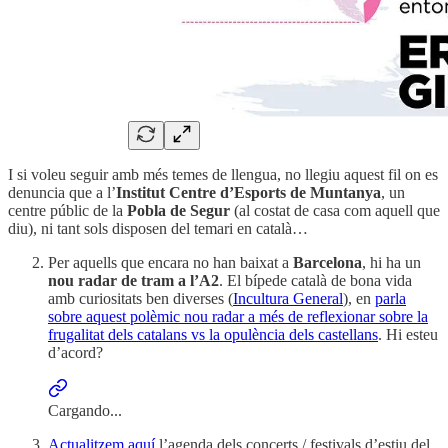
I si voleu seguir amb més temes de llengua, no llegiu aquest fil on es
denuncia que a l’
Institut Centre d’Esports de Muntanya
, un
centre públic de la
Pobla de Segur
(al costat de casa com aquell que
diu), ni tant sols disposen del temari en català…
Per aquells que encara no han baixat a
Barcelona
, hi ha un
nou radar de tram a l’A2
. El bípede català de bona vida
amb curiositats ben diverses (
Incultura General
), en
parla
sobre aquest polèmic nou radar a més de reflexionar sobre la
frugalitat dels catalans vs la opulència dels castellans
. Hi esteu
d’acord?
Cargando...
Actualitzem aquí
l’agenda dels concerts / festivals d’estiu del