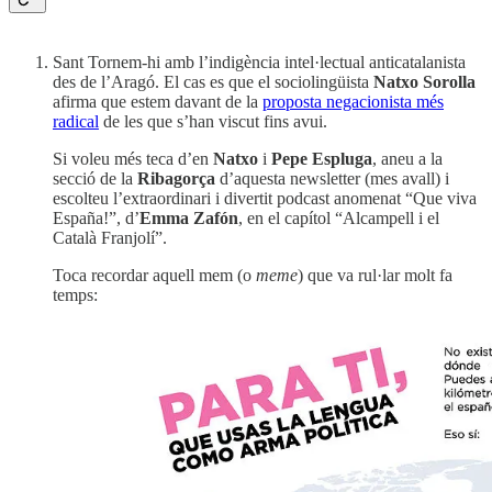
Sant Tornem-hi amb l’indigència intel·lectual anticatalanista
des de l’Aragó. El cas es que el sociolingüista
Natxo Sorolla
afirma que estem davant de la
proposta negacionista més
radical
de les que s’han viscut fins avui.
Si voleu més teca d’en
Natxo
i
Pepe Espluga
, aneu a la
secció de la
Ribagorça
d’aquesta newsletter (mes avall) i
escolteu l’extraordinari i divertit podcast anomenat “Que viva
España!”, d’
Emma Zafón
, en el capítol “Alcampell i el
Català Franjolí”.
Toca recordar aquell mem (o
meme
) que va rul·lar molt fa
temps: