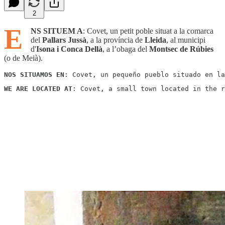
2
E
NS SITUEM A
: Covet, un petit poble situat a la comarca
del
Pallars Jussà
, a la província de
Lleida
, al municipi
d'
Isona i Conca Dellà
, a l’obaga del
Montsec de Rúbies
(o de Meià).
NOS SITUAMOS EN
: Covet, un pequeño pueblo situado en la
WE ARE LOCATED AT
: Covet, a small town located in the r