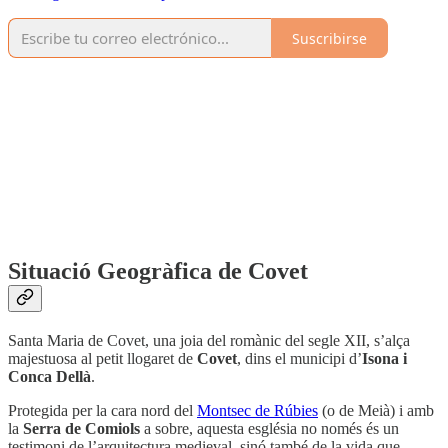
Suscribirse
Situació Geogràfica de Covet
Santa Maria de Covet, una joia del romànic del segle XII, s’alça
majestuosa al petit llogaret de
Covet
, dins el municipi d’
Isona i
Conca Dellà
.
Protegida per la cara nord del
Montsec de Rúbies
(o de Meià) i amb
la
Serra de Comiols
a sobre, aquesta església no només és un
testimoni de l’arquitectura medieval, sinó també de la vida que