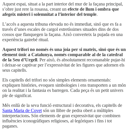
Aquest espai, situat a la part interior del mur de la façana principal,
s’obre just rere la rosassa, creant un
efecte de llum i ombra que
afegeix misteri i solemnitat a l’interior del temple
.
L’accés a aquesta tribuna elevada no és immediat, sinó que es fa a
través d’unes escales de cargol estretíssimes situades dins de dos
cossos que flanquegen la façana. Això converteix la pujada en una
experiència gairebé ritual.
Aquest trifori no només és una joia per si mateix, sinó que és un
element únic a Catalunya, només comparable al de la catedral
de la Seu d’Urgell
. Per això, és absolutament recomanable pujar-hi
i deixar-se captivar per l’expressivitat de les figures que adornen els
seus capitells.
Els capitells del trifori no són simples elements ornamentals:
expliquen històries, evoquen simbologies i ens transporten a un món
on la realitat i la fantasia es barregen. Cada peça és un petit univers
ple de significat.
Més enllà de la seva funció estructural i decorativa, els capitells de
Santa Maria de Covet
són un llibre de pedra obert a múltiples
interpretacions
.
Són elements de gran expressivitat que combinen
influències iconogràfiques religioses, al·legòriques i fins i tot
paganes.