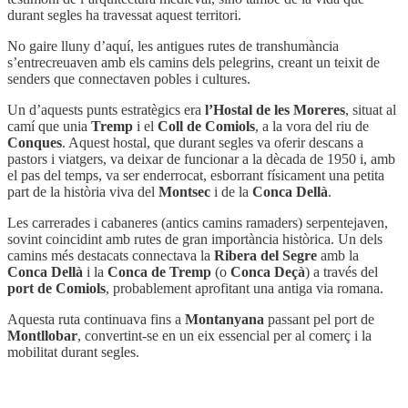
durant segles ha travessat aquest territori.
No gaire lluny d’aquí, les antigues rutes de transhumància
s’entrecreuaven amb els camins dels pelegrins, creant un teixit de
senders que connectaven pobles i cultures.
Un d’aquests punts estratègics era
l’Hostal de les Moreres
, situat al
camí que unia
Tremp
i el
Coll de Comiols
, a la vora del riu de
Conques
. Aquest hostal, que durant segles va oferir descans a
pastors i viatgers, va deixar de funcionar a la dècada de 1950 i, amb
el pas del temps, va ser enderrocat, esborrant físicament una petita
part de la història viva del
Montsec
i de la
Conca Dellà
.
Les carrerades i cabaneres (antics camins ramaders) serpentejaven,
sovint coincidint amb rutes de gran importància històrica. Un dels
camins més destacats connectava la
Ribera del Segre
amb la
Conca Dellà
i la
Conca de Tremp
(o
Conca Deçà
) a través del
port de Comiols
, probablement aprofitant una antiga via romana.
Aquesta ruta continuava fins a
Montanyana
passant pel port de
Montllobar
, convertint-se en un eix essencial per al comerç i la
mobilitat durant segles.