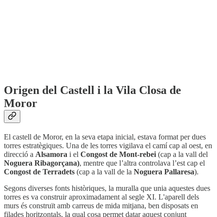
Origen del Castell i la Vila Closa de
Moror
El castell de Moror, en la seva etapa inicial, estava format per dues
torres estratègiques. Una de les torres vigilava el camí cap al oest, en
direcció a
Alsamora
i el
Congost de Mont-rebei
(cap a la vall del
Noguera Ribagorçana)
, mentre que l’altra controlava l’est cap el
Congost de Terradets
(cap a la vall de la
Noguera Pallaresa
).
Segons diverses fonts històriques, la muralla que unia aquestes dues
torres es va construir aproximadament al segle XI. L'aparell dels
murs és construït amb carreus de mida mitjana, ben disposats en
filades horitzontals, la qual cosa permet datar aquest conjunt