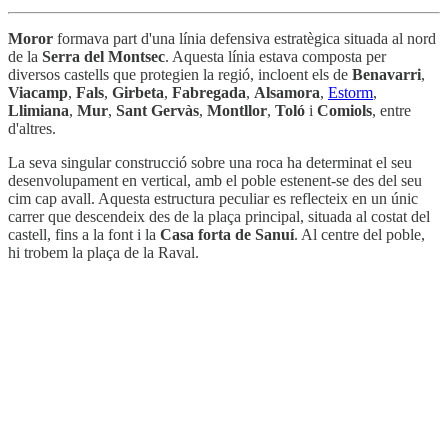
Moror
formava part d'una línia defensiva estratègica situada al nord
de la
Serra del Montsec
. Aquesta línia estava composta per
diversos castells que protegien la regió, incloent els de
Benavarri
,
Viacamp
,
Fals
,
Girbeta
,
Fabregada
,
Alsamora
,
Estorm
,
Llimiana
,
Mur
,
Sant Gervàs
,
Montllor
,
Toló
i
Comiols
, entre
d'altres.
La seva singular construcció sobre una roca ha determinat el seu
desenvolupament en vertical, amb el poble estenent-se des del seu
cim cap avall. Aquesta estructura peculiar es reflecteix en un únic
carrer que descendeix des de la plaça principal, situada al costat del
castell, fins a la font i la
Casa forta de Sanuí
. Al centre del poble,
hi trobem la plaça de la Raval.