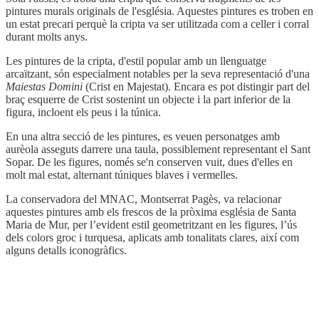
pintures murals originals de l'església. Aquestes pintures es troben en
un estat precari perquè la cripta va ser utilitzada com a celler i corral
durant molts anys.
Les pintures de la cripta, d'estil popular amb un llenguatge
arcaïtzant, són especialment notables per la seva representació d'una
Maiestas Domini
(Crist en Majestat). Encara es pot distingir part del
braç esquerre de Crist sostenint un objecte i la part inferior de la
figura, incloent els peus i la túnica.
En una altra secció de les pintures, es veuen personatges amb
aurèola asseguts darrere una taula, possiblement representant el Sant
Sopar. De les figures, només se'n conserven vuit, dues d'elles en
molt mal estat, alternant túniques blaves i vermelles.
La conservadora del MNAC, Montserrat Pagès, va relacionar
aquestes pintures amb els frescos de la pròxima església de Santa
Maria de Mur, per l’evident estil geometritzant en les figures, l’ús
dels colors groc i turquesa, aplicats amb tonalitats clares, així com
alguns detalls iconogràfics.