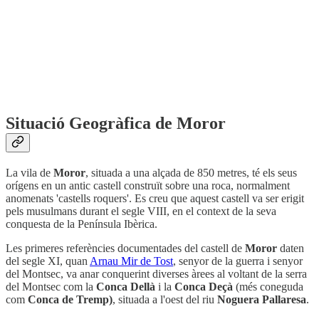
Situació Geogràfica de Moror
La vila de
Moror
, situada a una alçada de 850 metres, té els seus
orígens en un antic castell construït sobre una roca, normalment
anomenats 'castells roquers'. Es creu que aquest castell va ser erigit
pels musulmans durant el segle VIII, en el context de la seva
conquesta de la Península Ibèrica.
Les primeres referències documentades del castell de
Moror
daten
del segle XI, quan
Arnau Mir de Tost
, senyor de la guerra i senyor
del Montsec, va anar conquerint diverses àrees al voltant de la serra
del Montsec com la
Conca Dellà
i la
Conca Deçà
(més coneguda
com
Conca de Tremp)
, situada a l'oest del riu
Noguera Pallaresa
.