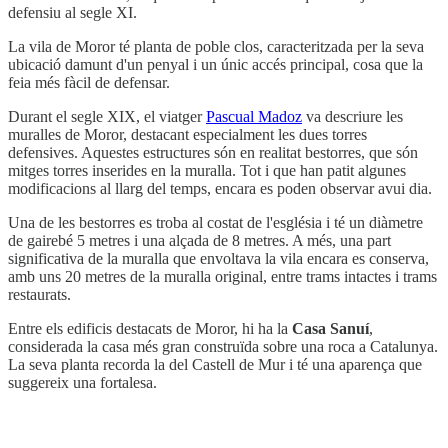
defensiu al segle XI.
La vila de Moror té planta de poble clos, caracteritzada per la seva
ubicació damunt d'un penyal i un únic accés principal, cosa que la
feia més fàcil de defensar.
Durant el segle XIX, el viatger
Pascual Madoz
va descriure les
muralles de Moror, destacant especialment les dues torres
defensives. Aquestes estructures són en realitat bestorres, que són
mitges torres inserides en la muralla. Tot i que han patit algunes
modificacions al llarg del temps, encara es poden observar avui dia.
Una de les bestorres es troba al costat de l'església i té un diàmetre
de gairebé 5 metres i una alçada de 8 metres. A més, una part
significativa de la muralla que envoltava la vila encara es conserva,
amb uns 20 metres de la muralla original, entre trams intactes i trams
restaurats.
Entre els edificis destacats de Moror, hi ha la
Casa Sanuí
,
considerada la casa més gran construïda sobre una roca a Catalunya.
La seva planta recorda la del Castell de Mur i té una aparença que
suggereix una fortalesa.