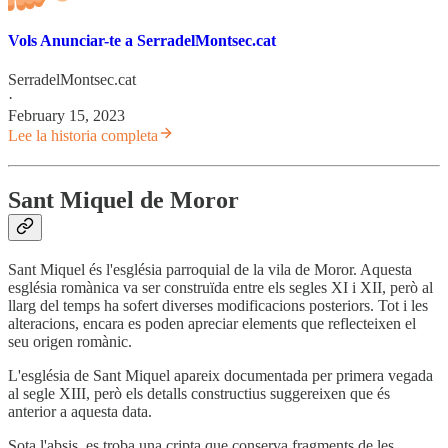
Vols Anunciar-te a SerradelMontsec.cat
SerradelMontsec.cat
·
February 15, 2023
Lee la historia completa
Sant Miquel de Moror
Sant Miquel és l'església parroquial de la vila de Moror. Aquesta
església romànica va ser construïda entre els segles XI i XII, però al
llarg del temps ha sofert diverses modificacions posteriors. Tot i les
alteracions, encara es poden apreciar elements que reflecteixen el
seu origen romànic.
L'església de Sant Miquel apareix documentada per primera vegada
al segle XIII, però els detalls constructius suggereixen que és
anterior a aquesta data.
Sota l'absis, es troba una cripta que conserva fragments de les