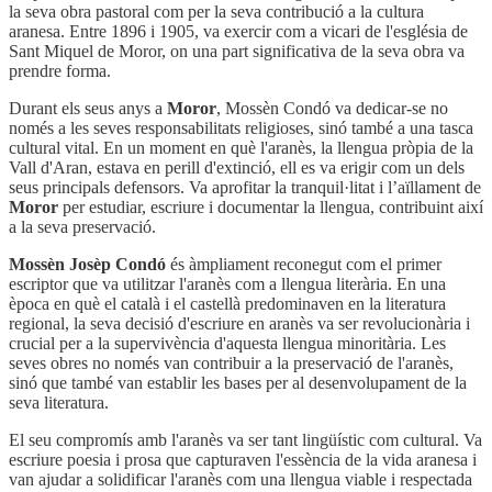
la seva obra pastoral com per la seva contribució a la cultura
aranesa. Entre 1896 i 1905, va exercir com a vicari de l'església de
Sant Miquel de Moror, on una part significativa de la seva obra va
prendre forma.
Durant els seus anys a
Moror
, Mossèn Condó va dedicar-se no
només a les seves responsabilitats religioses, sinó també a una tasca
cultural vital. En un moment en què l'aranès, la llengua pròpia de la
Vall d'Aran, estava en perill d'extinció, ell es va erigir com un dels
seus principals defensors. Va aprofitar la tranquil·litat i l’aïllament de
Moror
per estudiar, escriure i documentar la llengua, contribuint així
a la seva preservació.
Mossèn Josèp Condó
és àmpliament reconegut com el primer
escriptor que va utilitzar l'aranès com a llengua literària. En una
època en què el català i el castellà predominaven en la literatura
regional, la seva decisió d'escriure en aranès va ser revolucionària i
crucial per a la supervivència d'aquesta llengua minoritària. Les
seves obres no només van contribuir a la preservació de l'aranès,
sinó que també van establir les bases per al desenvolupament de la
seva literatura.
El seu compromís amb l'aranès va ser tant lingüístic com cultural. Va
escriure poesia i prosa que capturaven l'essència de la vida aranesa i
van ajudar a solidificar l'aranès com una llengua viable i respectada