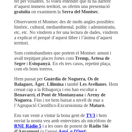
fer per vosaltres. Si voleu entendre què hi ha darrere
d’aquest immens territori, us oferim una presentació
gratuïta
on examinem la
Serra del Montsec
.
Observarem el Montsec des de molts angles possibles:
històric, cultural, mediambiental, polític i administratiu,
etc, etc. No vindrem a fer una lectura de dades, vindrem
a explicar el perquè d’aquest llibre i l’ànima d’aquest
territori.
Som contrabandistes que portem el Montsec amunt i
avall trepitjant places fortes com
Tremp, Artesa de
Segre
i
Estopanyà
. En els tres casos, repetint plaça,
com els bons toreros.
Hem passat per
Guàrdia de Noguera, Os de
Balaguer, Àger
,
Lllimina
i també
Les Avellanes
. Hem
creuat cap a la Ribagorça i ens han escoltat a
Benavarri, el Pont de Montanyana
i
Areny de
Noguera
. Fins i tot hem baixat a nivell de mar a
l’Agrupació Científico-Excursionista de
Mataró
.
Ens van venir a visitar la bona gent de
TV3
i hem
enviat la nostra veu amb entrevistes als micròfons de
RNE Ràdio 5
i a les ones de ponent de
Ràdio Sió
d’Agramunt
(a l’espai
Aquí, a l’Oest
).