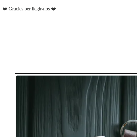
❤️ Gràcies per llegir-nos ❤️