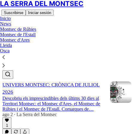
LA SERRA DEL MONTSEC
Suscribirse
Iniciar sesión
Inicio
News
Montsec de Rúbies
Montsec de l'Estall
NEWSLETTER MONTSEC
Montsec d'Ares
Lleida
LOVERS
Osca
Último
Lo mejor de
Debates
UNIVERS MONTSEC: CRÒNICA DE JULIOL
2026
Descobriu els imprescindibles dels últims 30 dies al
Territori Montsec: el Montsec d'Ares, el Montsec de
Rúbies i el Montsec de l'Estall. Comarques de…
ago 2
La Serra del Montsec
•
1