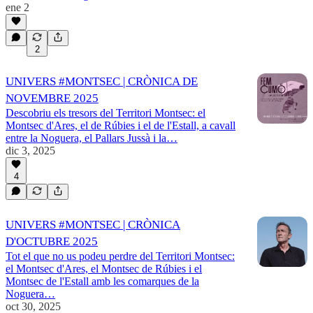
ene 2
2
UNIVERS #MONTSEC | CRÒNICA DE
NOVEMBRE 2025
Descobriu els tresors del Territori Montsec: el
Montsec d'Ares, el de Rúbies i el de l'Estall, a cavall
entre la Noguera, el Pallars Jussà i la…
dic 3, 2025
4
UNIVERS #MONTSEC | CRÒNICA
D'OCTUBRE 2025
Tot el que no us podeu perdre del Territori Montsec:
el Montsec d'Ares, el Montsec de Rúbies i el
Montsec de l'Estall amb les comarques de la
Noguera…
oct 30, 2025